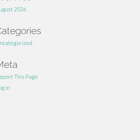
ugust 2026
Categories
ncategorized
Meta
eport This Page
og in