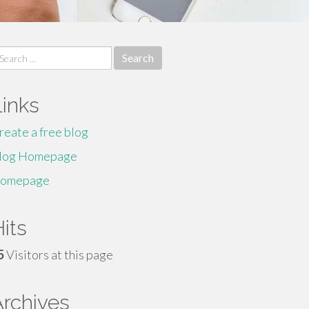
earch
r:
Links
reate a free blog
log Homepage
omepage
its
5
Visitors at this page
Archives