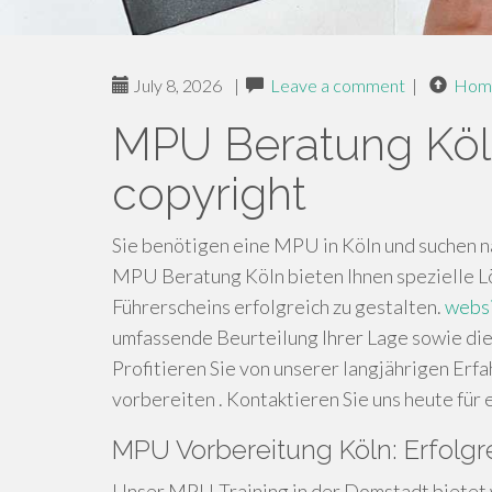
July 8, 2026
|
Leave a comment
|
Hom
MPU Beratung Köl
copyright
Sie benötigen eine MPU in Köln und suchen n
MPU Beratung Köln bieten Ihnen spezielle L
Führerscheins erfolgreich zu gestalten.
webs
umfassende Beurteilung Ihrer Lage sowie die
Profitieren Sie von unserer langjährigen Erf
vorbereiten . Kontaktieren Sie uns heute für
MPU Vorbereitung Köln: Erfolgr
Unser MPU-Training in der Domstadt bietet w