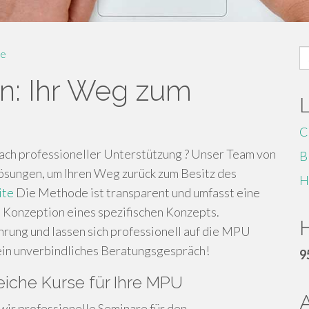
S
e
fo
n: Ihr Weg zum
C
ach professioneller Unterstützung ? Unser Team von
B
ösungen, um Ihren Weg zurück zum Besitz des
H
ite
Die Methode ist transparent und umfasst eine
 Konzeption eines spezifischen Konzepts.
H
ahrung und lassen sich professionell auf die MPU
 ein unverbindliches Beratungsgespräch!
9
eiche Kurse für Ihre MPU
ir professionelle Seminare für den